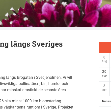
ng längs Sveriges
8
aug
20
sep
ång längs Brogatan i Svedjeholmen. Vi vill
ivsviktiga pollinatörer ; bin, humlor och
3
m har minskat drastiskt de senaste åren.
okt
026 ska minst 1000 km blomsteräng
Naturs
s vägkanterna runt om i Sverige. Projektet