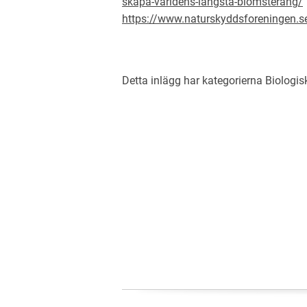
skapa-varldens-langsta-blomsterang/
https://www.naturskyddsforeningen.s
Detta inlägg har kategorierna
Biologi