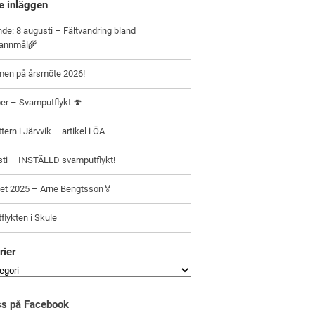
e inläggen
e: 8 augusti – Fältvandring bland
pannmål🌾
en på årsmöte 2026!
er – Svamputflykt 🍄
tern i Järvvik – artikel i ÖA
sti – INSTÄLLD svamputflykt!
set 2025 – Arne Bengtsson🏅
lykten i Skule
rier
oss på Facebook