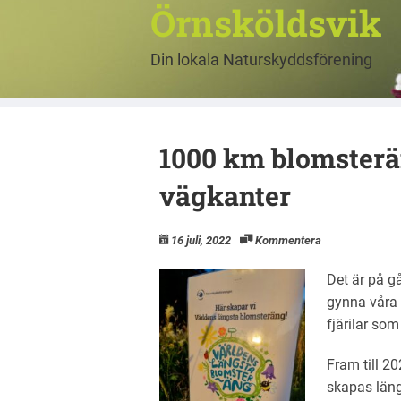
Örnsköldsvik
Din lokala Naturskyddsförening
1000 km blomsterä
vägkanter
16 juli, 2022
Kommentera
Det är på g
gynna våra l
fjärilar so
Fram till 2
skapas läng