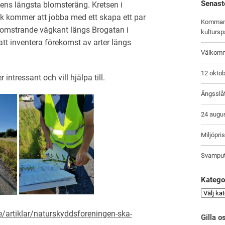
Senast
dens längsta blomsteräng. Kretsen i
k kommer att jobba med ett skapa ett par
Kommand
lomstrande vägkant längs Brogatan i
kulturs
tt inventera förekomst av arter längs
Välkomm
12 oktob
 intressant och vill hjälpa till.
Ängsslåt
24 augu
Miljöpri
Svamputf
Katego
/artiklar/naturskyddsforeningen-ska-
Gilla 