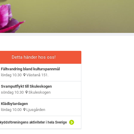
Detta händer hos oss!
Fältvandring bland kulturspannmål
lördag 10.30
Västanå 151.
Svamputflykt till Skuleskogen
söndag 10.30
Skuleskogen
Klädbytardagen
lördag 10.00
Ljusgården
kyddsföreningens aktiviteter i hela Sverige