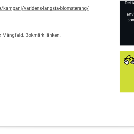
Dett
e/kampanj/varldens-langsta-blomsterang/
anv
som
sk Mångfald
. Bokmärk
länken
.