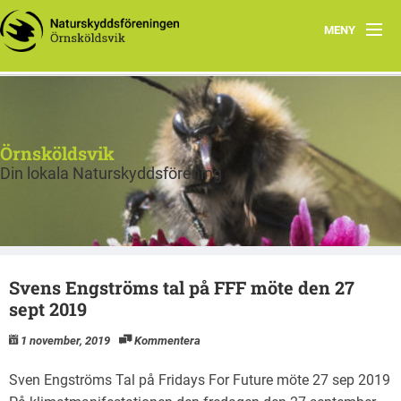
MENY
Aktuellt
Våra arbetsgrupper
Örnsköldsvik
Natursnokarna
Din lokala Naturskyddsförening
Program 2026
Rapporter & Stadgar
Svens Engströms tal på FFF möte den 27
Kontakt
sept 2019
1 november, 2019
Kommentera
Sven Engströms Tal på Fridays For Future möte 27 sep 2019