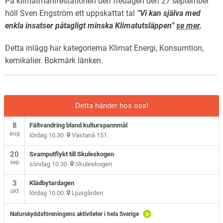
På klimatmanifestationen den fredagen den 27 september
höll Sven Engström ett uppskattat tal
”Vi kan själva med
enkla insatser påtagligt minska Klimatutsläppen”
se mer
.
Detta inlägg har kategorierna
Klimat Energi
,
Konsumtion,
kemikalier
. Bokmärk
länken
.
Detta händer hos oss!
8
Fältvandring bland kulturspannmål
aug
lördag 10.30
Västanå 151.
20
Svamputflykt till Skuleskogen
sep
söndag 10.30
Skuleskogen
3
Klädbytardagen
okt
lördag 10.00
Ljusgården
Naturskyddsföreningens aktiviteter i hela Sverige