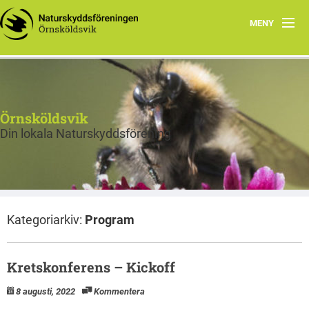
MENY
Aktuellt
Våra arbetsgrupper
Örnsköldsvik
Natursnokarna
Din lokala Naturskyddsförening
Program 2026
Rapporter & Stadgar
Kategoriarkiv:
Program
Kontakt
Kretskonferens – Kickoff
8 augusti, 2022
Kommentera