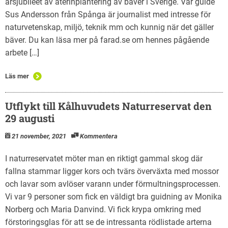
årsjubileet av återinplantering av bäver i Sverige. Vår guide
Sus Andersson från Spånga är journalist med intresse för
naturvetenskap, miljö, teknik mm och kunnig när det gäller
bäver. Du kan läsa mer på farad.se om hennes pågående
arbete […]
Läs mer
Utflykt till Kålhuvudets Naturreservat den
29 augusti
21 november, 2021
Kommentera
I naturreservatet möter man en riktigt gammal skog där
fallna stammar ligger kors och tvärs överväxta med mossor
och lavar som avlöser varann under förmultningsprocessen.
Vi var 9 personer som fick en väldigt bra guidning av Monika
Norberg och Maria Danvind. Vi fick krypa omkring med
förstoringsglas för att se de intressanta rödlistade arterna