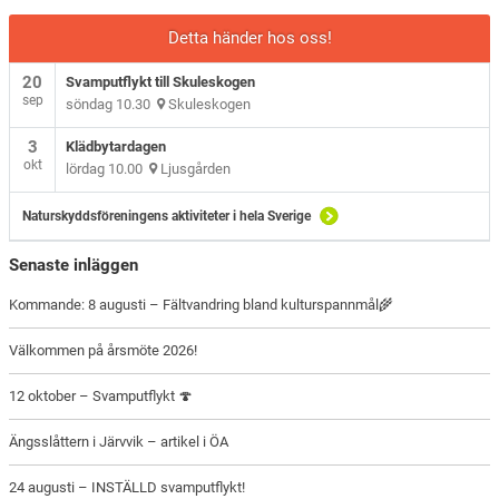
Detta händer hos oss!
20
Svamputflykt till Skuleskogen
sep
söndag 10.30
Skuleskogen
3
Klädbytardagen
okt
lördag 10.00
Ljusgården
Naturskyddsföreningens aktiviteter i hela Sverige
Senaste inläggen
Kommande: 8 augusti – Fältvandring bland kulturspannmål🌾
Välkommen på årsmöte 2026!
12 oktober – Svamputflykt 🍄
Ängsslåttern i Järvvik – artikel i ÖA
24 augusti – INSTÄLLD svamputflykt!